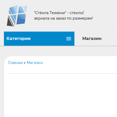
"Стёкла Тюмени" - стекло/
зеркала на заказ по размерам!
Категории
Магазин
Главная
»
Магазин