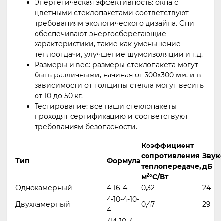
Энергетическая эффективность: окна с
цветными стеклопакетами соответствуют
требованиям экологического дизайна. Они
обеспечивают энергосберегающие
характеристики, такие как уменьшение
теплоотдачи, улучшение шумоизоляции и т.д.
Размеры и вес: размеры стеклопакета могут
быть различными, начиная от 300х300 мм, и в
зависимости от толщины стекла могут весить
от 10 до 50 кг.
Тестирование: все наши стеклопакеты
проходят сертификацию и соответствуют
требованиям безопасности.
Коэффициент
сопротивления
Звук
Тип
Формула
теплопередаче,
дБ
2
м
°С/Вт
Однокамерный
4-16-4
0,32
24
4-10-4-10-
Двухкамерный
0,47
29
4