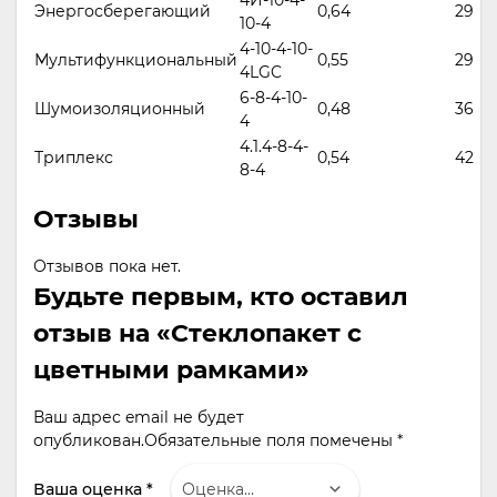
4И-10-4-
Энергосберегающий
0,64
29
10-4
4-10-4-10-
Мультифункциональный
0,55
29
4LGC
6-8-4-10-
Шумоизоляционный
0,48
36
4
4.1.4-8-4-
Триплекс
0,54
42
8-4
Отзывы
Отзывов пока нет.
Будьте первым, кто оставил
отзыв на «Стеклопакет с
цветными рамками»
Ваш адрес email не будет
опубликован.
Обязательные поля помечены
*
Ваша оценка
*