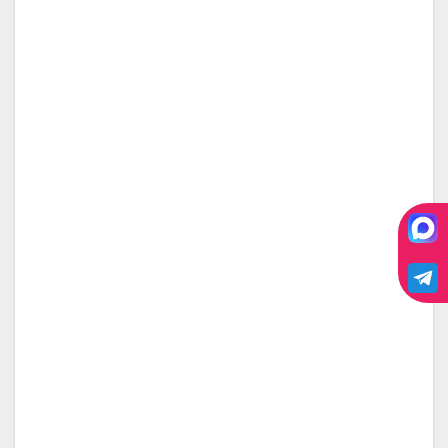
Стеклопакеты
Стеклопакет с подогревом
36 980
₽
за/м2