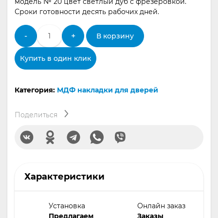
модель № 20 цвет светлый дуб с фрезеровкой.
Сроки готовности десять рабочих дней.
Количество
-
+
В корзину
товара
МДФ
Купить в один клик
панель
для
двери
Категория:
МДФ накладки для дверей
модель
20
Поделиться
Характеристики
Установка
Онлайн заказ
Предлагаем
Заказы