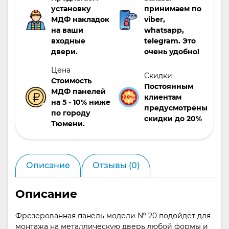
установку
принимаем по
МДФ накладок
viber,
на ваши
whatsapp,
входные
telegram. Это
двери.
очень удобно!
Цена
Скидки
Стоимость
Постоянным
МДФ панелей
клиентам
на 5 - 10% ниже
предусмотрены
по городу
скидки до 20%
Тюмени.
Описание
Отзывы (0)
Описание
Фрезерованная панель модели № 20 подойдёт для
монтажа на металлическую дверь любой формы и